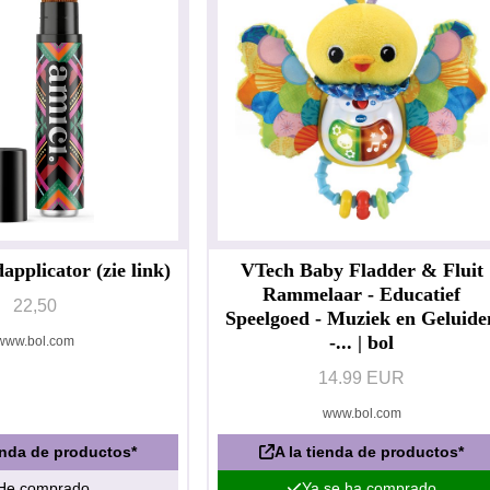
pplicator (zie link)
VTech Baby Fladder & Fluit
Rammelaar - Educatief
22,50
Speelgoed - Muziek en Geluide
-... | bol
www.bol.com
14.99 EUR
www.bol.com
ienda de productos*
A la tienda de productos*
He comprado
Ya se ha comprado