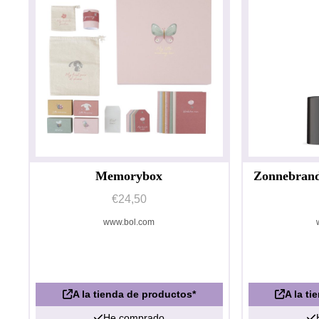
Memorybox
Zonnebranda
€24,50
www.bol.com
A la tienda de productos*
A la t
He comprado