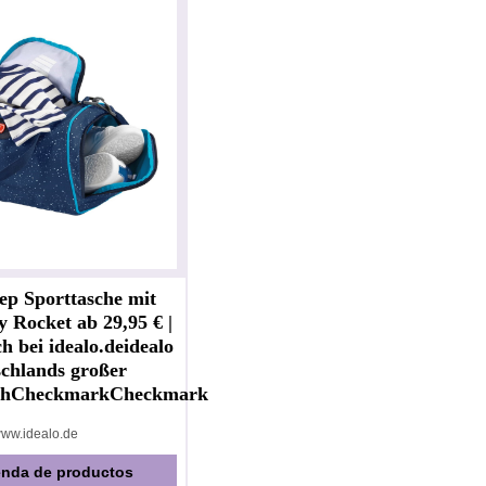
ep Sporttasche mit
y Rocket ab 29,95 € |
ch bei idealo.deidealo
schlands großer
eichCheckmarkCheckmark
ww.idealo.de
ienda de productos