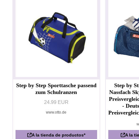
Step by Step Sporttasche passend
Step by St
zum Schulranzen
Nassfach Sk
Preisverglei
24.99 EUR
- Deut
Preisvergl
www.otto.de
w
A la tienda de productos*
A la t