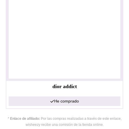
dior addict
He comprado
*
Enlace de afiliado:
Por las compras realizadas a través de este enlace,
wisheezy recibe una comisión de la tienda online.
Política de privacidad
Impresionante