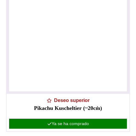
Deseo superior
Pikachu Kuscheltier (~20cm̀)
Ya se ha comprado
Política de privacidad
Impresionante