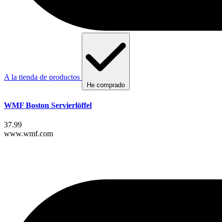
A la tienda de productos
He comprado
WMF Boston Servierlöffel
37.99
www.wmf.com