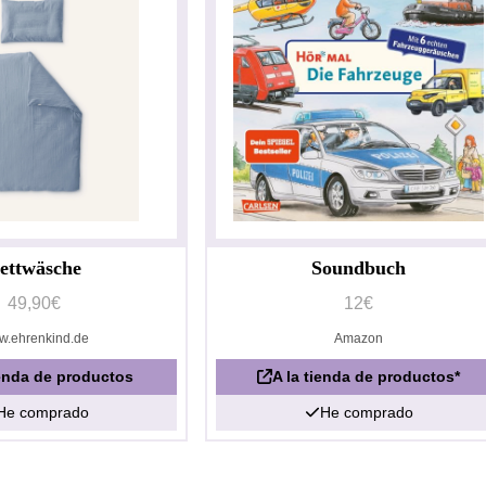
ettwäsche
Soundbuch
49,90€
12€
w.ehrenkind.de
Amazon
ienda de productos
A la tienda de productos*
He comprado
He comprado