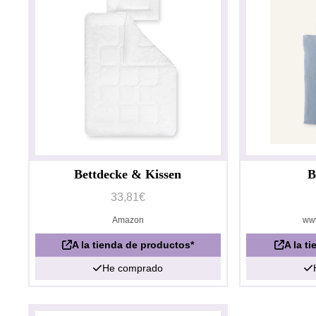
Bettdecke & Kissen
B
33,81€
Amazon
ww
A la tienda de productos*
A la t
He comprado