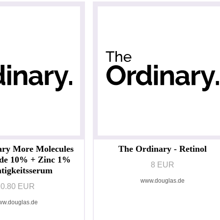
ary More Molecules
The Ordinary - Retinol
ide 10% + Zinc 1%
8 EUR
tigkeitsserum
www.douglas.de
10.80 EUR
w.douglas.de