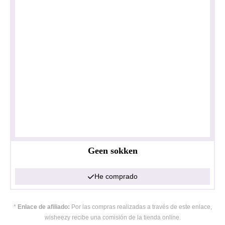
Geen sokken
He comprado
*
Enlace de afiliado:
Por las compras realizadas a través de este enlace,
wisheezy recibe una comisión de la tienda online.
Política de privacidad
Impresionante