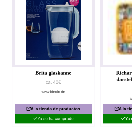
Brita glaskanne
Richar
darste
ca. 40€
www.idealo.de
w
A la tienda de productos
A la t
Ya se ha comprado
Ya 