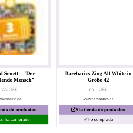
d Senett - "Der
Barebarics Zing All White in
llende Mensch"
Größe 42
ca. 32€
ca. 139€
ww.idealo.de
www.barebarics.de
ienda de productos
A la tienda de productos
se ha comprado
He comprado