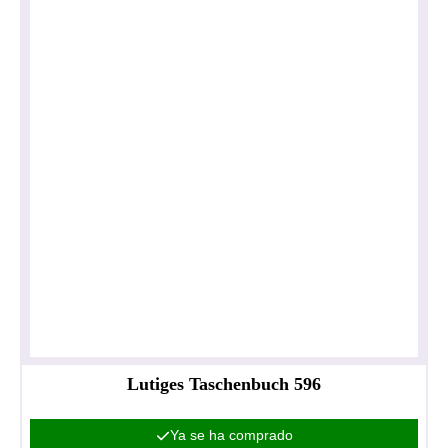
Lutiges Taschenbuch 596
Ya se ha comprado
Política de privacidad
Impresionante