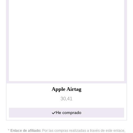
Apple Airtag
30,41
He comprado
Política de privacidad
Impresionante
*
Enlace de afiliado:
Por las compras realizadas a través de este enlace,