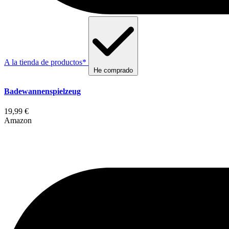
A la tienda de productos*
He comprado
Badewannenspielzeug
19,99 €
Amazon