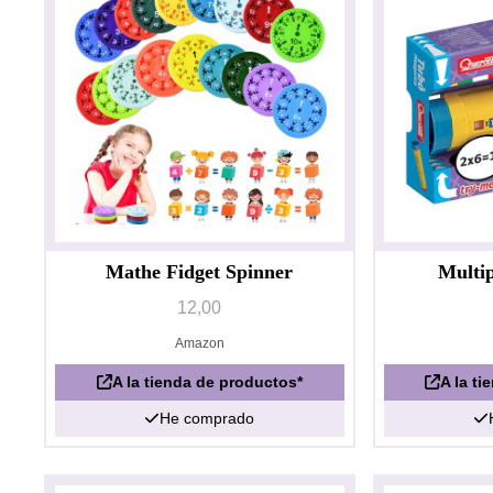
Mathe Fidget Spinner
Multip
12,00
Amazon
A la tienda de productos*
A la t
He comprado