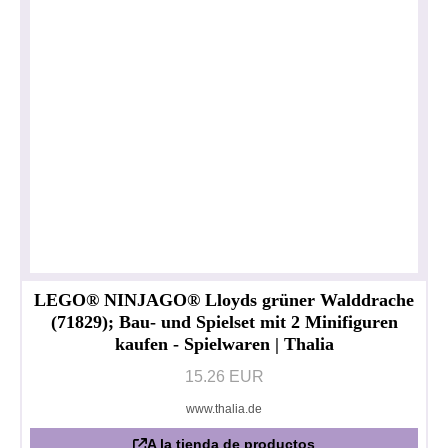
LEGO® NINJAGO® Lloyds grüner Walddrache
(71829); Bau- und Spielset mit 2 Minifiguren
kaufen - Spielwaren | Thalia
15.26 EUR
www.thalia.de
Política de privacidad
Impresionante
A la tienda de productos