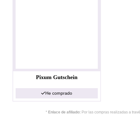
Pixum Gutschein
He comprado
*
Enlace de afiliado:
Por las compras realizadas a travé